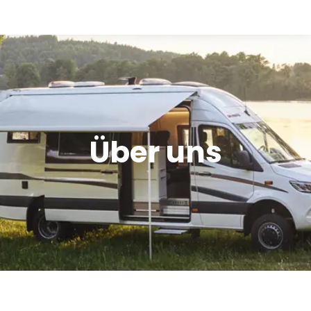
Verkauf
Offroad Area
Über uns
Dometic Service Provider
Werkstatt
Über uns