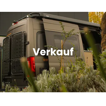
Verkauf
Offroad Area
Verkauf
Dometic Service Provider
Werkstatt
Über uns