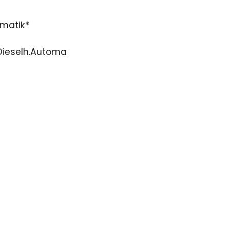
omatik*
.Dieselh.Automa