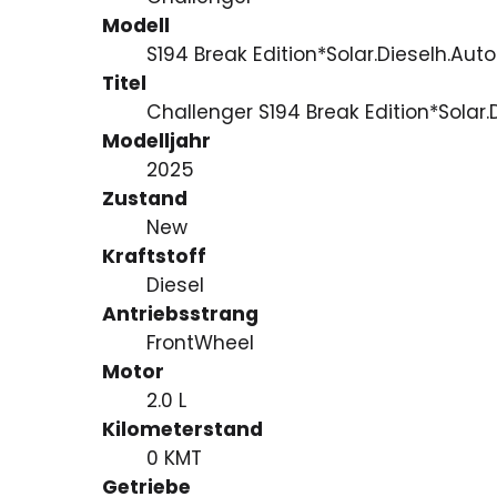
Modell
S194 Break Edition*Solar.Dieselh.Aut
Titel
Challenger S194 Break Edition*Solar
Modelljahr
2025
Zustand
New
Kraftstoff
Diesel
Antriebsstrang
FrontWheel
Motor
2.0 L
Kilometerstand
0 KMT
Getriebe