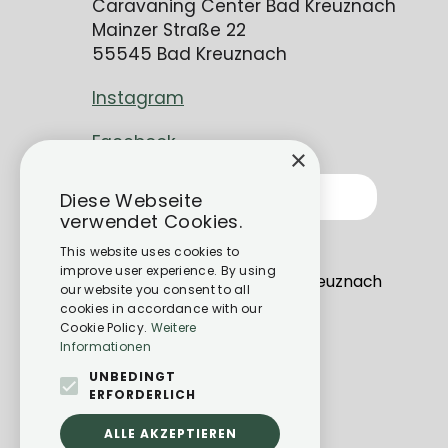
Caravaning Center Bad Kreuznach
Mainzer Straße 22
55545 Bad Kreuznach
Instagram
Facebook
×
Kontakt
Diese Webseite
verwendet Cookies.
info@cc-bk.de
This website uses cookies to
improve user experience. By using
Mainzer Str. 22, 55545 Bad Kreuznach
our website you consent to all
cookies in accordance with our
Cookie Policy.
Weitere
Informationen
UNBEDINGT
ERFORDERLICH
ALLE AKZEPTIEREN