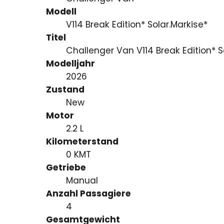
Modell
V114 Break Edition* Solar.Markise*
Titel
Challenger Van V114 Break Edition* S
Modelljahr
2026
Zustand
New
Motor
2.2 L
Kilometerstand
0 KMT
Getriebe
Manual
Anzahl Passagiere
4
Gesamtgewicht