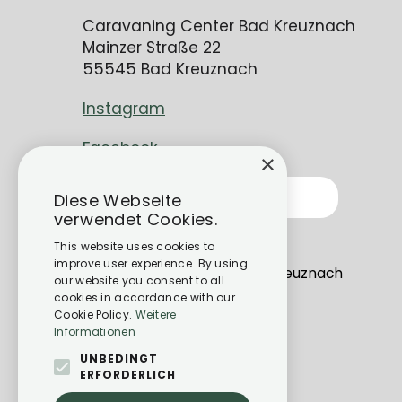
Caravaning Center Bad Kreuznach
Mainzer Straße 22
55545 Bad Kreuznach
Instagram
Facebook
×
Kontakt
Diese Webseite
verwendet Cookies.
info@cc-bk.de
This website uses cookies to
improve user experience. By using
Mainzer Str. 22, 55545 Bad Kreuznach
our website you consent to all
cookies in accordance with our
Cookie Policy.
Weitere
Informationen
UNBEDINGT
ERFORDERLICH