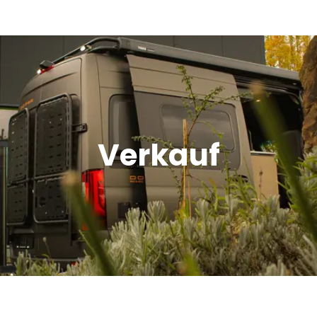
Verkauf
Offroad Area
Verkauf
Dometic Service Provider
Werkstatt
Über uns