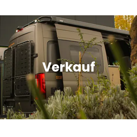
Verkauf
Offroad Area
Verkauf
Dometic Service Provider
Werkstatt
Über uns