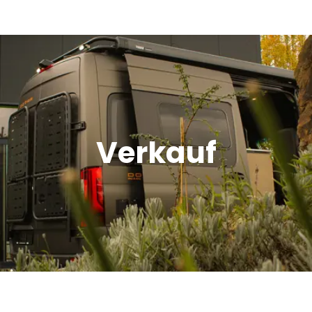
Verkauf
Offroad Area
Verkauf
Dometic Service Provider
Werkstatt
Über uns