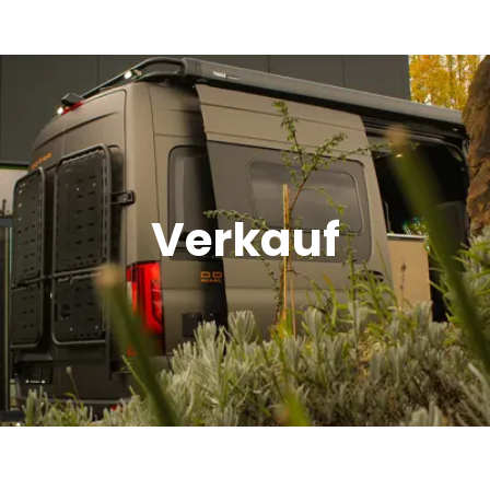
Verkauf
Offroad Area
Verkauf
Dometic Service Provider
Werkstatt
Über uns