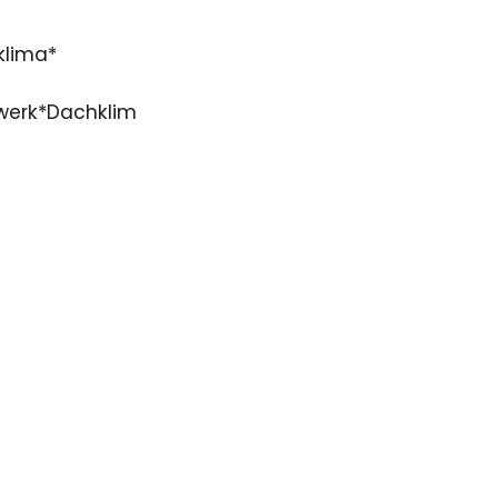
klima*
hrwerk*Dachklim