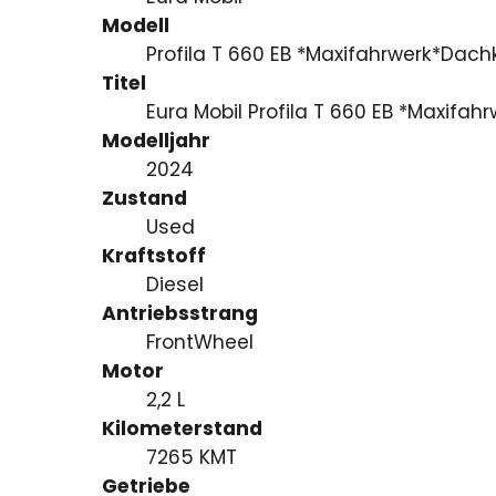
Modell
Profila T 660 EB *Maxifahrwerk*Dach
Titel
Eura Mobil Profila T 660 EB *Maxifa
Modelljahr
2024
Zustand
Used
Kraftstoff
Diesel
Antriebsstrang
FrontWheel
Motor
2,2 L
Kilometerstand
7265 KMT
Getriebe