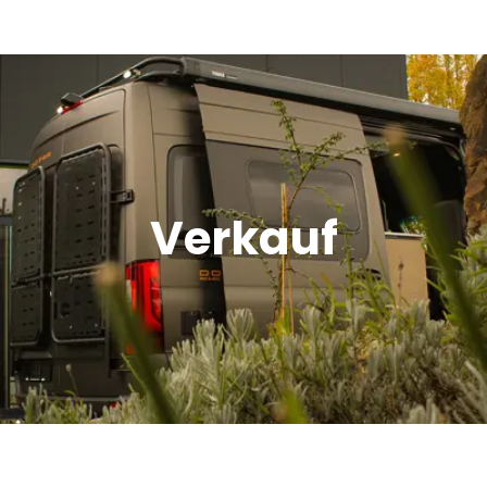
Verkauf
Offroad Area
Verkauf
Dometic Service Provider
Werkstatt
Über uns