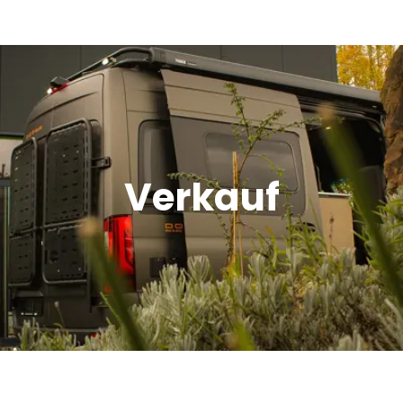
Verkauf
Offroad Area
Verkauf
Dometic Service Provider
Werkstatt
Über uns