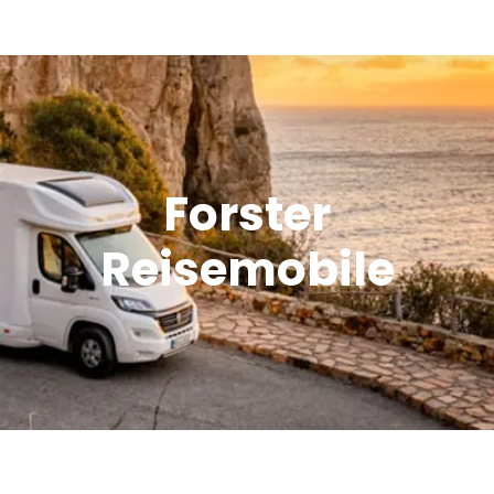
Verkauf
Offroad Area
Forster
Dometic Service Provider
Reisemobile
Werkstatt
Über uns