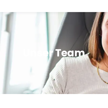
Verkauf
Offroad Area
Unser Team
Dometic Service Provider
Werkstatt
Über uns